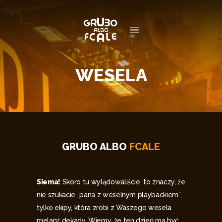
STRONA GŁÓWNA
WESELA
GALERIA
OFERTA
KONTAKT
GRUBO ALBO
FCALE
Siema!
Skoro tu wylądowaliście, to znaczy, że
nie szukacie „pana z weselnym playbackiem”,
tylko ekipy, która zrobi z Waszego wesela
melanż dekady. Wiemy, że ten dzień ma być